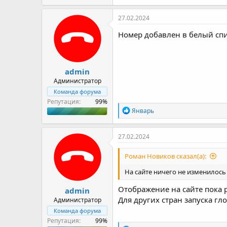
52,1 КБ · Просмотры: 3
27.02.2024
Номер добавлен в белый сп
admin
Администратор
Команда форума
Репутация:
Р
Январь
е
а
к
27.02.2024
ц
и
Роман Новиков сказал(а):
и
:
На сайте ничего не изменилось
Отображение на сайте пока 
admin
Для других стран запуска гл
Администратор
Команда форума
Репутация: