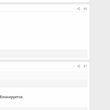
#6
#7
 блокируется.