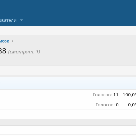
ователи
исок
88
(смотрят: 1)
?
Голосов:
11
100,0
Голосов:
0
0,0