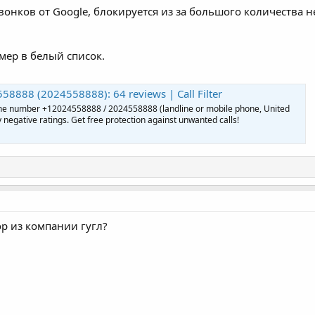
вонков от Google, блокируется из за большого количества 
мер в белый список.
8888 (2024558888): 64 reviews | Call Filter
one number +12024558888 / 2024558888 (landline or mobile phone, United
 negative ratings. Get free protection against unwanted calls!
р из компании гугл?