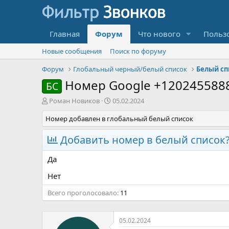
Главная
Форум
Что нового
Польз
Новые сообщения
Поиск по форуму
Форум
Глобальный черный/белый список
Белый сп
Номер Google +120245588
БС
А
Д
Роман Новиков
05.02.2024
в
а
Номер добавлен в глобальный белый список
т
т
о
а
р
н
Добавить номер в белый список
т
а
е
ч
Да
м
а
ы
л
Нет
а
Всего проголосовало
11
05.02.2024