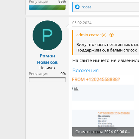
Репутация:
Р
irdose
е
а
к
05.02.2024
ц
Р
и
admin сказал(а):
и
:
Вижу что часть негативных отзы
Поддерживаю, в белый список
Роман
На сайте ничего не изменил
Новиков
Новичок
Вложения
Репутация:
Снимок экрана 2024-02-06 000333.png