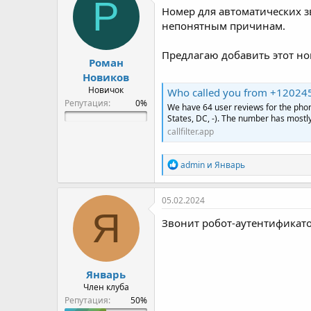
Р
Номер для автоматических з
непонятным причинам.
Предлагаю добавить этот но
Роман
Новиков
Новичок
Who called you from +1202455
Репутация:
We have 64 user reviews for the ph
States, DC, -). The number has mostly
callfilter.app
Р
admin
и
Январь
е
а
к
05.02.2024
ц
Я
и
Звонит робот-аутентификато
и
:
Январь
Член клуба
Репутация: