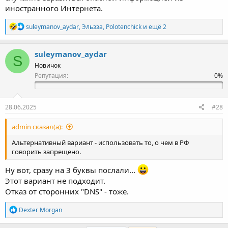
иностранного Интернета.
Р
suleymanov_aydar
,
Эльзза
,
Polotenchick
и ещё 2
е
а
к
suleymanov_aydar
S
ц
Новичок
и
и
Репутация:
:
28.06.2025
#28
admin сказал(а):
Альтернативный вариант - использовать то, о чем в РФ
говорить запрещено.
Ну вот, сразу на 3 буквы послали...
Этот вариант не подходит.
Отказ от сторонних "DNS" - тоже.
Р
Dexter Morgan
е
а