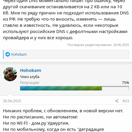
Через один DNS моментально пишет про ошибку, через
другой скачивание останавливается на 2 КБ или на 10
Кб. Мне по ряду причин не подходит использование DNS
из РФ. Не требую что-то вносить, изменять — лишь
ставлю в известность. Не удивлюсь, если некоторые
используют poccийскиe DNS с дефолтными настройками
провайдера и у них все хорошо.
Последнее редактирование:
26.06.2025
Р
Hohokam
е
а
к
Hohokam
ц
Член клуба
и
и
Репутация:
:
26.06.2025
#23
Никаких проблем, с обновлением, в новой версии нет.
Ни по расписанию, ни автоматом!
Ни по WI-FI - дом.ру Удмуртия.
Ни по мобильному, когда он есть "деградация