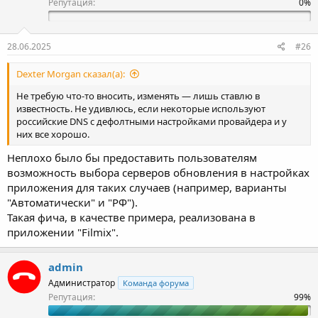
и
Репутация:
:
28.06.2025
#26
Dexter Morgan сказал(а):
Не требую что-то вносить, изменять — лишь ставлю в
известность. Не удивлюсь, если некоторые используют
poccийскиe DNS с дефолтными настройками провайдера и у
них все хорошо.
Неплохо было бы предоставить пользователям
возможность выбора серверов обновления в настройках
приложения для таких случаев (например, варианты
"Автоматически" и "РФ").
Такая фича, в качестве примера, реализована в
приложении "Filmix".
admin
Администратор
Команда форума
Репутация: