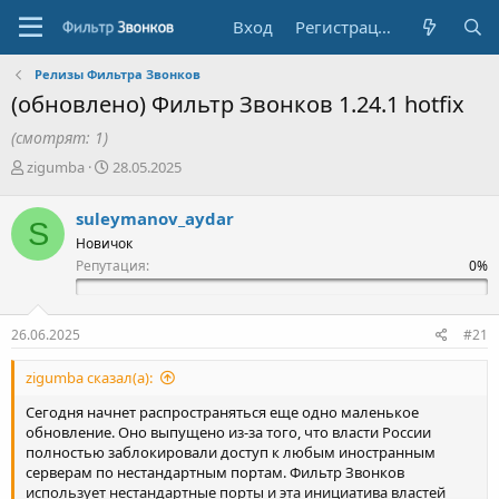
Вход
Регистрация
Релизы Фильтра Звонков
(обновлено) Фильтр Звонков 1.24.1 hotfix
(смотрят: 1)
А
Д
zigumba
28.05.2025
в
а
т
т
suleymanov_aydar
S
о
а
Новичок
р
н
т
Репутация:
а
е
ч
м
а
ы
л
26.06.2025
#21
а
zigumba сказал(а):
Сегодня начнет распространяться еще одно маленькое
обновление. Оно выпущено из-за того, что власти России
полностью заблокировали доступ к любым иностранным
серверам по нестандартным портам. Фильтр Звонков
использует нестандартные порты и эта инициатива властей