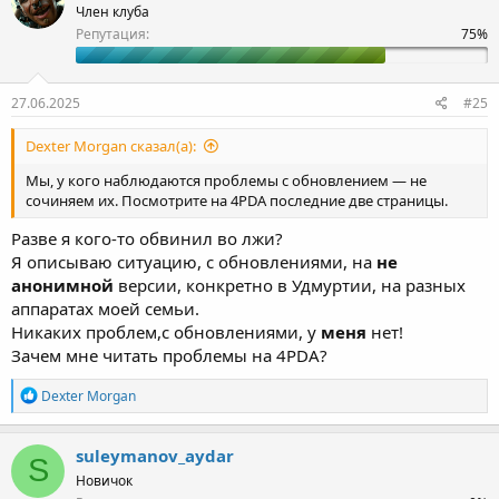
Член клуба
Репутация:
27.06.2025
#25
Dexter Morgan сказал(а):
Мы, у кого наблюдаются проблемы с обновлением — не
сочиняем их. Посмотрите на 4PDA последние две страницы.
Разве я кого-то обвинил во лжи?
Я описываю ситуацию, с обновлениями, на
не
анонимной
версии, конкретно в Удмуртии, на разных
аппаратах моей семьи.
Никаких проблем,с обновлениями, у
меня
нет!
Зачем мне читать проблемы на 4PDA?
Р
Dexter Morgan
е
а
к
suleymanov_aydar
S
ц
Новичок
и